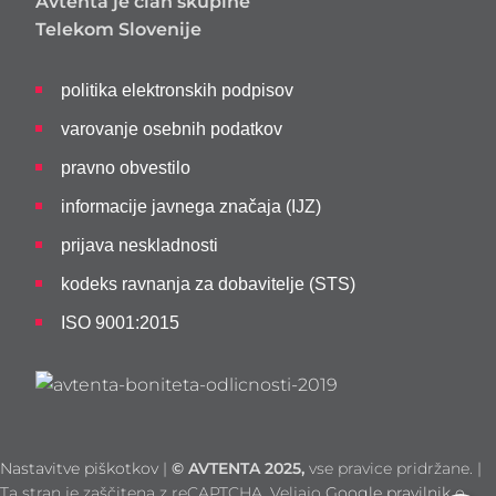
Avtenta je član skupine
Telekom Slovenije
politika elektronskih podpisov
varovanje osebnih podatkov
pravno obvestilo
informacije javnega značaja (IJZ)
prijava neskladnosti
kodeks ravnanja za dobavitelje (STS)
ISO 9001:2015
Nastavitve piškotkov
|
©
AVTENTA 2025,
vse pravice pridržane. |
Ta stran je zaščitena z reCAPTCHA. Veljajo
Google pravilnik o