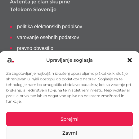
Avtenta je član skupine
Telekom Slovenije
politika elektronskih podpisov
varovanje osebnih podatkov
pravno obvestilo
informacije javnega značaja (IJZ)
Upravljanje soglasja
prijava neskladnosti
Za zagotavljanje najboljših izkušenj uporabljamo piškotke, ki služijo
shranjevanju in/ali dostopu do podatkov o napravi. Soglasje za te
kodeks ravnanja za dobavitelje (STS)
tehnologije nam bo omogočilo obdelavo podatkov, kot so vedenje pri
brskanju ali edinstveni ID-ji, na tem spletnem mestu. Neprivolitev ali
ISO 9001:2015
preklic privolitve lahko negativno vpliva na nekatere zmožnosti in
funkcije.
Sprejmi
Zavrni