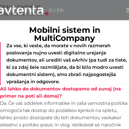
Skip to navigation
SI
|
EN
Skip to main content
Mobilni sistem in
MultiCompany
Za vse, ki veste, da morate v novih razmerah
poslovanja nujno uvesti digitalno urejanje
dokumentov, ali urediti vaš eArhiv (pa tudi za tiste,
ki za zdaj šele razmišljate, da bi bilo modro uvesti
dokumentni sistem), smo zbrali najpogostejša
vprašanja in odgovore.
Ali lahko do dokumentov dostopamo od zunaj (na
primer na poti ali doma)?
Da. Če vaš oddelek informatike in vaša varnostna politika
omogoča tak dostop do podatkov kjerkoli na spletu,
lahko prosto dostopate do teh dokumentov, vsekakor
skladno s politiko pravic in vlog. Velikokrat se naročnik