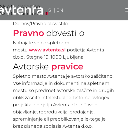
Skip to navigation
SI
|
EN
Skip to main content
Domov
Pravno obvestilo
Pravno
obvestilo
Nahajate se na spletnem
mestu
www.avtenta.si
podjetja Avtenta
d.o.o., Stegne 19, 1000 Ljubljana
Avtorske
pravice
Spletno mesto Avtenta je avtorsko zaščiteno.
Vse informacije in dokumenti na spletnem
mestu so predmet avtorske zaščite in drugih
oblik zaščite intelektualne lastnine avtorjev
projekta, podjetja Avtenta d.o.o. Javno
objavljanje, reprodukcija, prodajanje,
spreminjanje ali preoblikovanje le-tega je
brez pisnega soglasja Avtenta d.o.o.