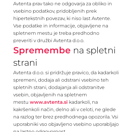
Avtenta prav tako ne odgovarja za obliko in
vsebino podatkov, pridobljenih prek
hipertekstnih povezav, ki niso last Avtente.
Vse podatke in informacije, objavljene na
spletnem mestu je treba predhodno
preveriti v družbi Avtenta d.o.o.
Spremembe
na spletni
strani
Avtenta d.o.o. si pridržuje pravico, da kadarkoli
spremeni, dodaja ali odstrani vsebino teh
spletnih strani, dodajanja ali odstranitve
vsebin, objavljenih na spletnem
mestu
www.avtenta.si
kadarkoli, na
kakršenkoli način, delno ali v celoti, ne glede
na razlog ter brez predhodnega opozorila. Vsi
uporabniki vso objavljeno vsebino uporabljajo
na lastno odgovornost.