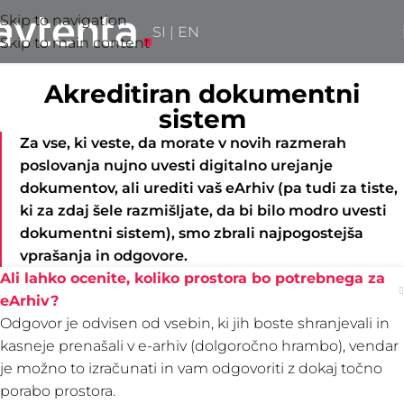
Skip to navigation
SI
|
EN
Skip to main content
Akreditiran dokumentni
sistem
Za vse, ki veste, da morate v novih razmerah
poslovanja nujno uvesti digitalno urejanje
dokumentov, ali urediti vaš eArhiv (pa tudi za tiste,
ki za zdaj šele razmišljate, da bi bilo modro uvesti
dokumentni sistem), smo zbrali najpogostejša
vprašanja in odgovore.
Ali lahko ocenite, koliko prostora bo potrebnega za
eArhiv?
Odgovor je odvisen od vsebin, ki jih boste shranjevali in
kasneje prenašali v e-arhiv (dolgoročno hrambo), vendar
je možno to izračunati in vam odgovoriti z dokaj točno
porabo prostora.