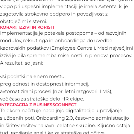
vlogo pri uspešni implementaciji je imela Avtenta, ki je
zagotovila strokovno podporo in povezljivost z
obstoječimi sistemi.
KORAKI, IZZIVI IN KORISTI
Implementacija je potekala postopoma – od razvojnih
modulov, rekrutinga in onboardinga do uvedbe
kadrovskih podatkov (Employee Central). Med največjimi
izzivi je bila sprememba miselnosti in prenova procesov.
A rezultati so jasni:
vsi podatki na enem mestu,
preglednost in dostopnost informacij,
avtomatizirani procesi (npr. letni razgovori, LMS),
več časa za strateško delo HR ekipe.
INTEGRACIJA Z BUSINESSCONNECT
Telekom načrtuje nadaljnjo digitalizacijo: upravljanje
službenih poti, Onboarding 2.0, časovno administracijo
in širitev rešitev na ravni celotne skupine. Ključno ostaja
tudi razvijanje analitike za strateške odločitve.