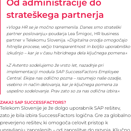
Od administracije do
strateškega partnerja
»
Vloga HR se je močno spremenila. Danes smo strateški
partner poslovanju
,« poudarja Lea Šmigoc, HR business
partner v Telekomu Slovenija. »
Digitalna orodja omogočajo
hitrejše procese, večjo transparentnost in boljšo uporabniško
izkušnjo – kar je v času hibridnega dela ključnega pomena
.«
»
Z Avtento sodelujemo že vrsto let, nazadnje pri
implementaciji modula SAP SuccessFactors Employee
Central. Ekipa nas odlično pozna – razumejo naše ozadje,
vsebino in način delovanja, kar je ključnega pomena za
uspešno sodelovanje. Prav zato so za nas odlična izbira
.«
ZAKAJ SAP SUCCESSFACTORS?
Telekom Slovenije je že dolgo uporabnik SAP rešitev,
zato je bila izbira SuccessFactors logična. Gre za globalno
preverjeno rešitev, ki omogoča celovit pristop k
upravljanju zaposlenih – od zaposlitve do razvoja. Ključno