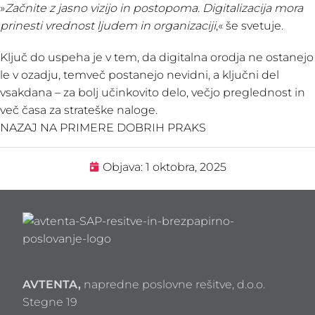
»
Začnite z jasno vizijo in postopoma. Digitalizacija mora
prinesti vrednost ljudem in organizaciji
,« še svetuje.
Ključ do uspeha je v tem, da digitalna orodja ne ostanejo
le v ozadju, temveč postanejo nevidni, a ključni del
vsakdana – za bolj učinkovito delo, večjo preglednost in
več časa za strateške naloge.
NAZAJ NA PRIMERE DOBRIH PRAKS
Objava:
1 oktobra, 2025
AVTENTA,
napredne poslovne rešitve, d.o.o.
Stegne 19