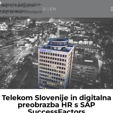
Skip to navigation
SI
|
EN
Skip to main content
Telekom Slovenije in digitalna
preobrazba HR s SAP
SuccessFactors