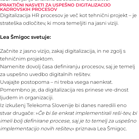
PRAKTIČNI NASVETI ZA USPEŠNO DIGITALIZACIJO
KADROVSKIH PROCESOV
Digitalizacija HR procesov je več kot tehnični projekt – je
strateška odločitev, ki mora temeljiti na jasni viziji.
Lea Šmigoc svetuje:
Začnite z jasno vizijo, zakaj digitalizacija, in ne zgolj s
tehničnim projektom.
Namenite dovolj časa definiranju procesov, saj je temelj
za uspešno uvedbo digitalnih rešitev.
Uvajajte postopoma – ni treba vsega naenkrat.
Pomembno je, da digitalizacija res prinese vre-dnost
ljudem in organizaciji.
Iz izkušenj Telekoma Slovenije bi danes naredili eno
stvar drugače: »
Če bi še enkrat implementirali reši-tev, bi
imeli bolj definirane procese, saj je to temelj za uspešno
implementacijo novih rešitev,
« priznava Lea Šmigoc.