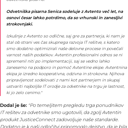
Odvetniška pisarna Senica sodeluje z Avtento več let, na
osnovi česar lahko potrdimo, da so vrhunski in zanesljivi
strokovnjaki.
Izkušnje z Avtento so odlične, saj gre za partnerja, ki nam je
stal ob strani ves čas skupnega razvoja IT rešitve, s katero
smo dodatno optimizirali naše delovne procese in povečali
varnost naših podatkov. Avtentin profesionalni odnos se ni
spremenil niti po implementaciji, saj se vedno lahko
zanesemo na podporo in pomoč Avtentine ekipe. Avtentnina
ekipa je izredno kooperativna, odzivna in strokovna. Njihova
pripravljenost sodelovati z nami kot partnerjem in skupaj
ustvariti najboljše IT orodje za odvetnike na trgu je lastnost,
ki jo zelo cenimo."
Dodal je še:
"
Po temeljitem pregledu trga ponudnikov
IT rešitev za odvetnike smo ugotovili, da zgolj Avtentin
produkt JusticeConnect zadovoljuje naše standarde.
Dodatno je k naši odločitvi pripomoglo dejstvo, da je bila