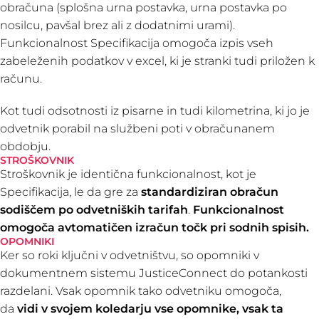
obračuna (splošna urna postavka, urna postavka po
nosilcu, pavšal brez ali z dodatnimi urami).
Funkcionalnost Specifikacija omogoča izpis vseh
zabeleženih podatkov v excel, ki je stranki tudi priložen k
računu.
Kot tudi odsotnosti iz pisarne in tudi kilometrina, ki jo je
odvetnik porabil na službeni poti v obračunanem
obdobju.
STROŠKOVNIK
Stroškovnik je identična funkcionalnost, kot je
Specifikacija, le da gre za
standardiziran obračun
sodiščem po odvetniških tarifah
.
Funkcionalnost
omogoča avtomatičen izračun točk pri sodnih spisih.
OPOMNIKI
Ker so roki ključni v odvetništvu, so opomniki v
dokumentnem sistemu JusticeConnect do potankosti
razdelani. Vsak opomnik tako odvetniku omogoča,
da
vidi v svojem koledarju vse opomnike, vsak ta