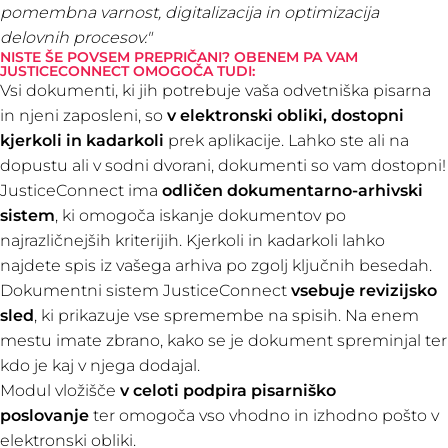
pomembna varnost, digitalizacija in optimizacija
delovnih procesov."
NISTE ŠE POVSEM PREPRIČANI? OBENEM PA VAM
JUSTICECONNECT OMOGOČA TUDI:
Vsi dokumenti, ki jih potrebuje vaša odvetniška pisarna
in njeni zaposleni, so
v elektronski obliki, dostopni
kjerkoli in kadarkoli
prek aplikacije. Lahko ste ali na
dopustu ali v sodni dvorani, dokumenti so vam dostopni!
JusticeConnect ima
odličen dokumentarno-arhivski
sistem
, ki omogoča iskanje dokumentov po
najrazličnejših kriterijih. Kjerkoli in kadarkoli lahko
najdete spis iz vašega arhiva po zgolj ključnih besedah.
Dokumentni sistem
JusticeConnect
vsebuje revizijsko
sled
, ki prikazuje vse spremembe na spisih. Na enem
mestu imate zbrano, kako se je dokument spreminjal ter
kdo je kaj v njega dodajal.
Modul vložišče
v celoti podpira pisarniško
poslovanje
ter omogoča vso vhodno in izhodno pošto v
elektronski obliki.