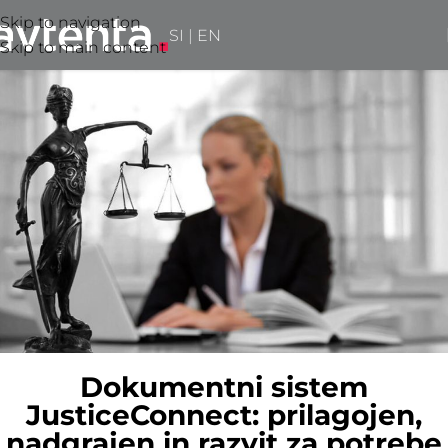
Skip to navigation
SI
|
EN
Skip to main content
Dokumentni sistem
JusticeConnect: prilagojen,
nadgrajen in razvit za potrebe