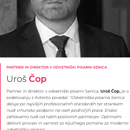
PARTNER IN DIREKTOR V ODVETNIŠKI PISARNI SENICA
Uroš
Čop
Partner in direktor v odvetniški pisarni Senica,
Uroš Čop,
je o
sodelovanju z Avtento povedal:
"Odvetniška pisarna Senica
deluje po najvišjih profesionalnih standardih ter strankam
nudi vrhunsko podporo na vseh področjih prava. Enako
zahtevamo tudi od naših poslovnih partnerjev. Optimalni
delovni procesi in varnost so ključnega pomena za moderno
odvetniško pisarno.