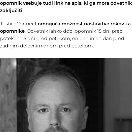
opomnik vsebuje tudi link na spis, ki ga mora odvetnik
zaključiti
.
JusticeConnect
omogoča možnost nastavitve rokov za
opomnike
. Odvetnik lahko dobi opomnik 15 dni pred
potekom, 5 dni pred potekom, en dan in en dan pred
zadnjim delovnim dnem pred potekom.