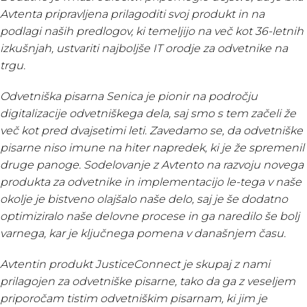
Avtenta pripravljena prilagoditi svoj produkt in na
podlagi naših predlogov, ki temeljijo na več kot 36-letnih
izkušnjah, ustvariti najboljše IT orodje za odvetnike na
trgu.
Odvetniška pisarna Senica je pionir na področju
digitalizacije odvetniškega dela, saj smo s tem začeli že
več kot pred dvajsetimi leti. Zavedamo se, da odvetniške
pisarne niso imune na hiter napredek, ki je že spremenil
druge panoge. Sodelovanje z Avtento na razvoju novega
produkta za odvetnike in implementacijo le-tega v naše
okolje je bistveno olajšalo naše delo, saj je še dodatno
optimiziralo naše delovne procese in ga naredilo še bolj
varnega, kar je ključnega pomena v današnjem času.
Avtentin produkt JusticeConnect je skupaj z nami
prilagojen za odvetniške pisarne, tako da ga z veseljem
priporočam tistim odvetniškim pisarnam, ki jim je